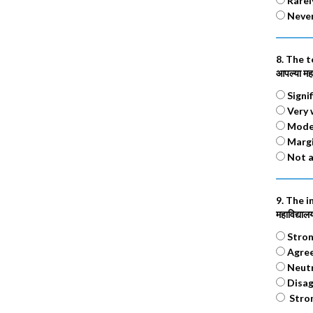
Rarely
Never 
8. The t
आपल्या मह
Signif
Very w
Moder
Margin
Not at
9. The i
महाविद्या
Strong
Agree
Neutr
Disag
Strong