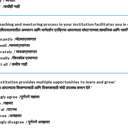
 / क्वचीत
/कधीही नाही
eaching and mentoring process in your institution facilitates you in
ाविदयालयातील अध्यापन आणि मार्गदर्शन प्रक्रिया आपल्याला संघटनात्मक,सामाजिक आणि भा
icantly /मोठयाप्रमाणात
ell /मध्यमप्रमाणात
ately / माफकप्रमाणात
ally /किरकोळ प्रमाणात
 all / कधीच नाही
nstitution provides multiple opportunities to learn and grow.
*
लय आपल्याला शिकण्यासाठी आणि विकासासाठी संधी उपलब्ध करून देते
*
ly agree /पूर्णपणे सहमत
 /सहमत
al /तटस्थ
ree /असहमत
ly disagree / पूर्णपणे असहमत