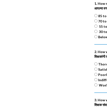
1. How m
आपल्या वर्ग
85 to
70 to
55 t
30 t
Belo
2. How w
शिक्षकांनी 
Thorou
Satisf
Poorly
Indiff
Won't 
3. How 
शिक्षक संव