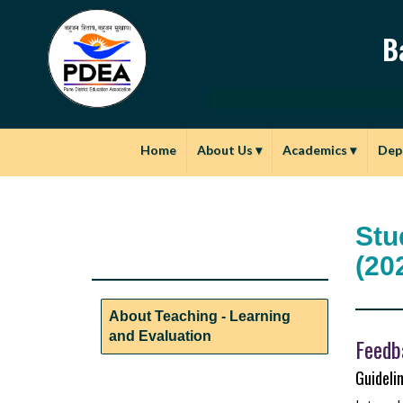
B
Home
About Us
▾
Academics
▾
Dep
Stu
(20
About Teaching - Learning
and Evaluation
Feedb
Guidelin