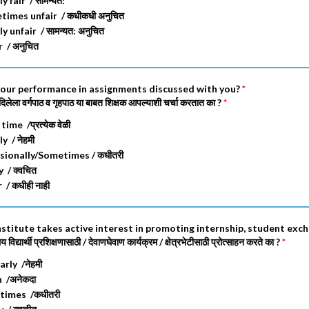
y fair / सामन्यत:
imes unfair / कधीकधी अनुचित
y unfair / सामन्यत: अनुचित
 / अनुचित
your performance in assignments discussed with you?
*
िलेला वर्गपाठ व गृहपाठ या बाबत शिक्षक आपल्याशी चर्चा करतात का ?
*
ime /प्रत्येक वेळी
y / नेहमी
ionally/Sometimes / कधीतरी
 / क्वचित
/ कधीही नाही
nstitute takes active interest in promoting internship, student excha
विद्यार्थी प्रशिक्षणासाठी / देवाणघेवाण कार्यक्रम / क्षेत्रभेटीसाठी प्रोत्साहन करते का ?
*
rly /नेहमी
 /अनेकदा
imes /कधीतरी