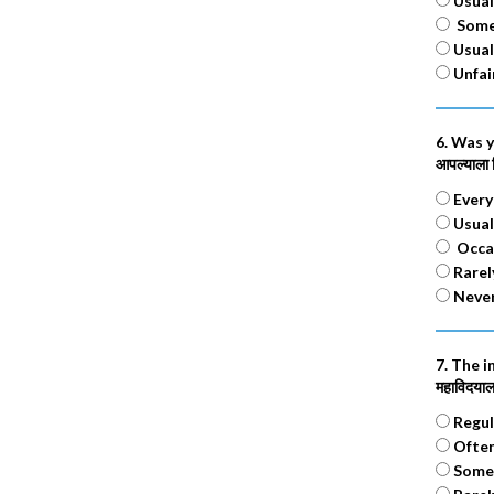
Usuall
Somet
Usuall
Unfair
6. Was 
आपल्याला द
Every t
Usuall
Occas
Rarely
Never 
7. The i
महाविदयालय 
Regula
Often
Somet