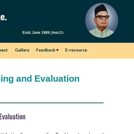
e.
Estd. June 1989 | Inst.Code: AYU0149 | Affiliated to Savitribai Phul
ment
Gallery
Feedback
▾
E-resource
ing and Evaluation
Evaluation