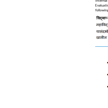
Interna
Evaluati
followin