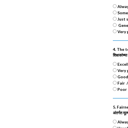
Always
Someti
Just s
Genera
Very p
4. The t
शिक्षकांच्
Excelle
Very g
Good 
Fair /य
Poor 
5. Fairn
अंतर्गत मू
Always