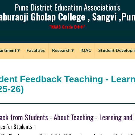
Pune District Education Association's
aburaoji Gholap College , Sangvi ,Pun
"NAAC Grade B
"
artment
▾
Faculties
Research
▾
IQAC
Student Develop
dent Feedback Teaching - Learn
25-26)
ack from Students - About Teaching - Learning and 
es for Students :